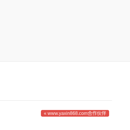
« www.yaxin868.com合作伙伴