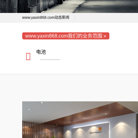
新
闻
www.yaxin868.com动态新闻
从“个案办理”到“系统治理”，浙江省建立健全行政复议“四管四办”机制
动
中国八大辽构古建筑技艺展在大同开展
www.yaxin868.com我们的业务范围 »
透过“黑科技”看中国建筑材料行业高质量发展成效 转型升级驶上“快车
从“个案办理”到“系统治理”，浙江省建立健全行政复议“四管四办”机制
态
中国能建中电工程品牌建设成效显著
中国八大辽构古建筑技艺展在大同开展
电池
公
防范雨天建筑施工风险 湖南发布汛期安全提示
透过“黑科技”看中国建筑材料行业高质量发展成效 转型升级驶上“快车
陕建股份：AI+智能建造赋能项目落地 科技锻造建筑新质生产力
中国能建中电工程品牌建设成效显著
司
全国人大代表王足刚：以科技创新推进建筑行业高品质升级
防范雨天建筑施工风险 湖南发布汛期安全提示
动
全市多部门联合查验装配式建筑应用情况
陕建股份：AI+智能建造赋能项目落地 科技锻造建筑新质生产力
态
多重政策利好木结构建筑站上风口！智木艺墅以五大保障体系领跑
全国人大代表王足刚：以科技创新推进建筑行业高品质升级
太原市加强高层建筑消防安全管理工作
全市多部门联合查验装配式建筑应用情况
行
多重政策利好木结构建筑站上风口！智木艺墅以五大保障体系领跑
业
太原市加强高层建筑消防安全管理工作
动