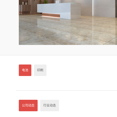
态
联
系
我
们
关
电池
印刷
于
我
们
在
公司动态
行业动态
线