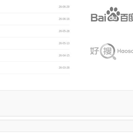
26-06-29
26-06-16
26-05-28
26-05-13
26-04-15
26-03-28