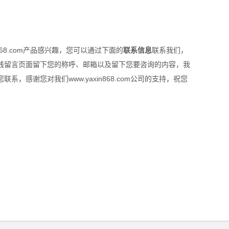
n868.com产品感兴趣，您可以通过下面的
联系信息
联系我们，
线留言页面留下您的称呼、邮箱以及留下您要咨询的内容，我
系，感谢您对我们www.yaxin868.com公司的支持，祝您
m